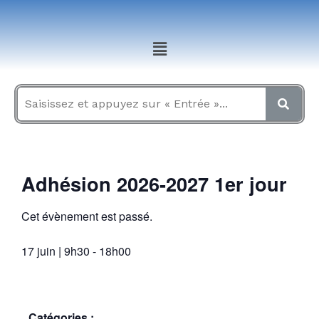
Aller
au
Menu
contenu
Adhésion 2026-2027 1er jour
Cet évènement est passé.
17 juin
|
9h30
-
18h00
Catégories :